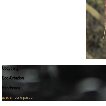
Upcycling
Eco-Création
Handmade
avec amour & passion