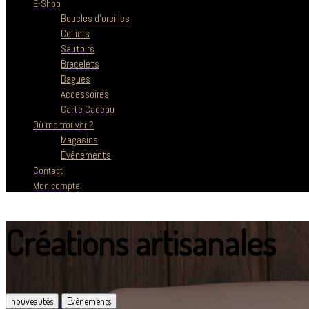
E-Shop
Boucles d’oreilles
Colliers
Sautoirs
Bracelets
Bagues
Accessoires
Carte Cadeau
Où me trouver ?
Magasins
Événements
Contact
Mon compte
Créations artisanales
nouveautés
Evènements